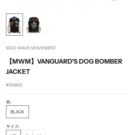
MOD WAVE MOVEMENT
【MWM】VANGUARD'S DOG BOMBER
JACKET
セール価格
¥50,600
色:
BLACK
サイズ: