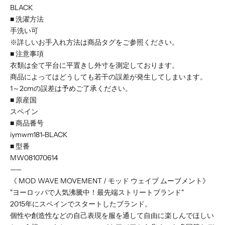
BLACK
■ 洗濯方法
手洗い可
※詳しいお手入れ方法は商品タグをご参照ください。
■ 注意事項
衣類は全て平台に平置きし外寸を測定しております。
商品によってはどうしても若干の誤差が発生してしまいます。
1～2cmの誤差は予めご了承ください。
■ 原産国
スペイン
■ 商品番号
iymwm181-BLACK
■ 型番
MW081070614
——
《 MOD WAVE MOVEMENT / モッド ウェイブ ムーブメント》
"ヨーロッパで人気沸騰中！最先端ストリートブランド"
2015年にスペインでスタートしたブランド。
個性や創造性などの自己表現を服を通して自由に楽しんでほしい