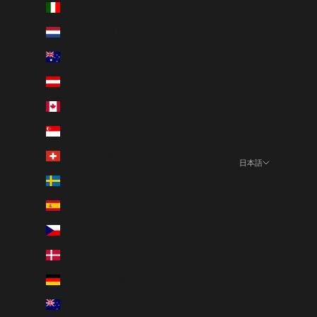
イタリア (EUR €)
オランダ (EUR €)
オーストラリア (AUD $)
オーストリア (EUR €)
カナダ (CAD $)
シンガポール (SGD $)
スイス (CHF CHF)
日本語
言語
スウェーデン (SEK kr)
日本語
スペイン (EUR €)
English
チェコ (CZK Kč)
한국어
デンマーク (DKK kr.)
ドイツ (EUR €)
ニュージーランド (NZD $)