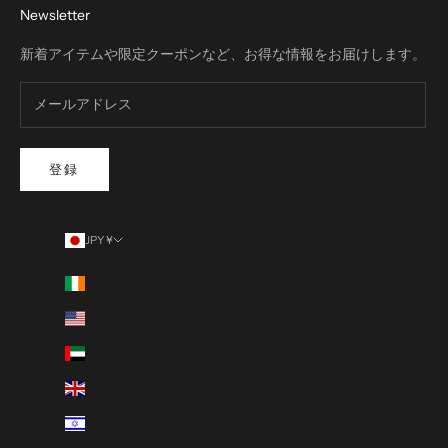
Newsletter
新着アイテムや限定クーポンなど、お得な情報をお届けします。
登録
JPY ¥
国/地域
アイルランド (EUR €)
アメリカ合衆国 (USD $)
アラブ首長国連邦 (AED د.إ)
イギリス (GBP £)
イスラエル (ILS ₪)