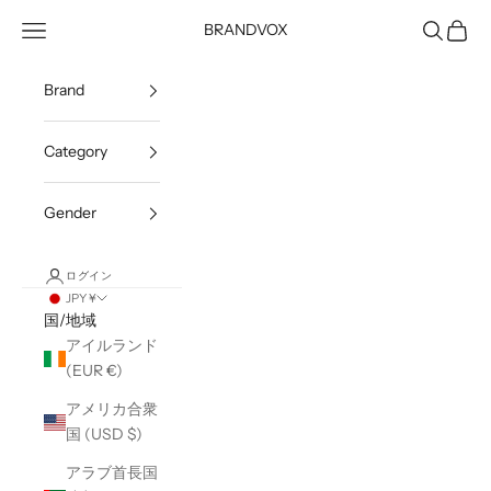
コンテンツへスキップ
メニューを開く
検索を開
カート
BRANDVOX
Brand
Category
Gender
ログイン
JPY ¥
国/地域
アイルランド
(EUR €)
アメリカ合衆
国 (USD $)
アラブ首長国