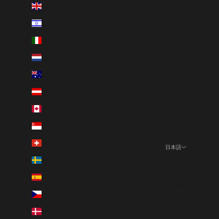
イギリス (GBP £)
イスラエル (ILS ₪)
イタリア (EUR €)
オランダ (EUR €)
オーストラリア (AUD $)
オーストリア (EUR €)
カナダ (CAD $)
シンガポール (SGD $)
スイス (CHF CHF)
日本語
言語
スウェーデン (SEK kr)
日本語
スペイン (EUR €)
English
チェコ (CZK Kč)
한국어
デンマーク (DKK kr.)