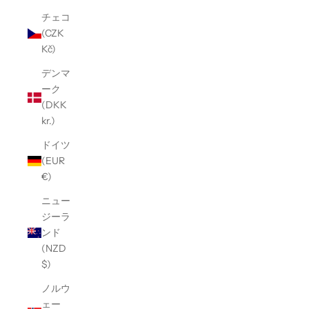
チェコ
(CZK
Kč)
デンマ
ーク
(DKK
kr.)
ドイツ
(EUR
€)
ニュー
ジーラ
ンド
(NZD
$)
ノルウ
ェー