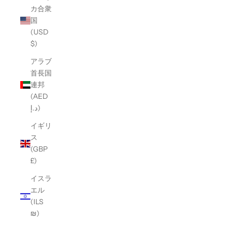
カ合衆
国
(USD
$)
アラブ
首長国
連邦
(AED
د.إ)
イギリ
ス
(GBP
£)
イスラ
エル
(ILS
₪)