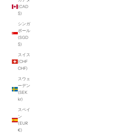
(CAD
$)
シンガ
ポール
(SGD
$)
スイス
(CHF
CHF)
スウェ
ーデン
(SEK
kr)
スペイ
ン
(EUR
€)