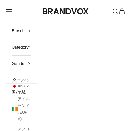
コンテンツへスキップ
BRANDVOX
メニューを開く
検索を開
カート
Brand
Category
Gender
ログイン
JPY ¥
国/地域
アイル
ランド
(EUR
€)
アメリ