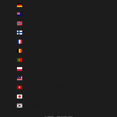
ドイツ (EUR €)
ニュージーランド (NZD $)
ノルウェー (JPY ¥)
フィンランド (EUR €)
フランス (EUR €)
ベルギー (EUR €)
ポルトガル (EUR €)
ポーランド (PLN zł)
マレーシア (MYR RM)
中華人民共和国香港特別行政区 (HKD $)
日本 (JPY ¥)
韓国 (KRW ₩)