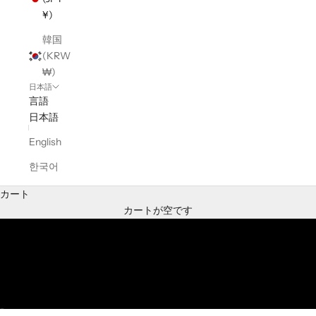
¥)
韓国
(KRW
₩)
日本語
言語
日本語
English
한국어
カート
LOOK
カートが空です