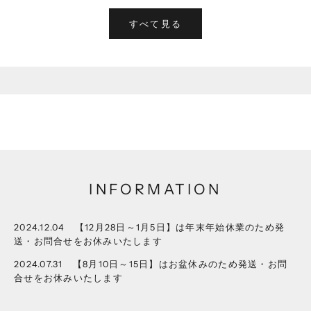
すべて見る
ABOUT
BRAND VOX（ブランドボックス）は
ヨーロッパを中心とした世界各国から
日本にまだ上陸していない
最先端のファッションブランドをお届けします。
まだ出会ったことのない"世界"をお楽しみください。
INFORMATION
2024.12.04 【12月28日～1月5日】は年末年始休業のため発
送・お問合せをお休みいたします
2024.07.31 【8月10日～15日】はお盆休みのため発送・お問
合せをお休みいたします