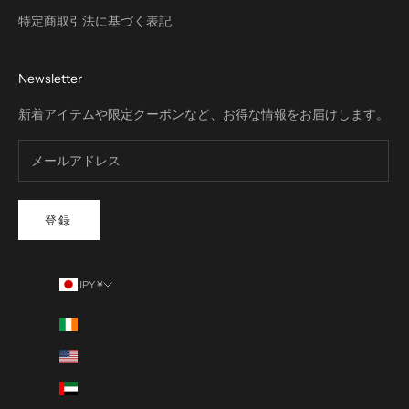
特定商取引法に基づく表記
Newsletter
新着アイテムや限定クーポンなど、お得な情報をお届けします。
登録
JPY ¥
国/地域
アイルランド (EUR €)
アメリカ合衆国 (USD $)
アラブ首長国連邦 (AED د.إ)