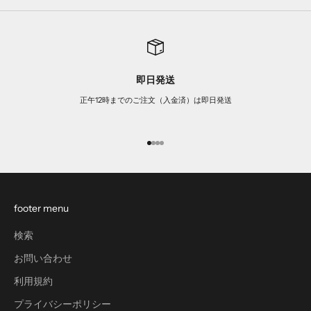
即日発送
正午12時までのご注文（入金済）は即日発送
I18n Error: Missing interpolation v
I18n Error: Missing interpolation 
I18n Error: Missing interpolation
I18n Error: Missing interpolatio
footer menu
検索
お問い合わせ
利用規約
プライバシーポリシー