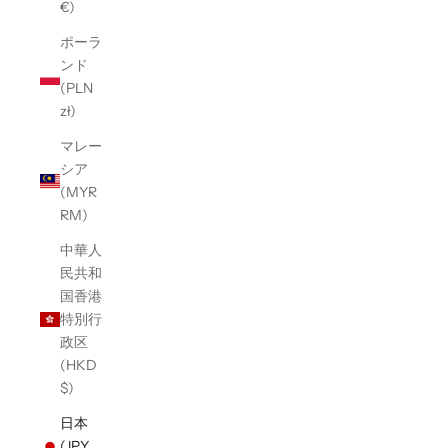
€)
ポーラ
ンド
(PLN
zł)
マレー
シア
(MYR
RM)
中華人
民共和
国香港
特別行
政区
(HKD
$)
日本
(JPY