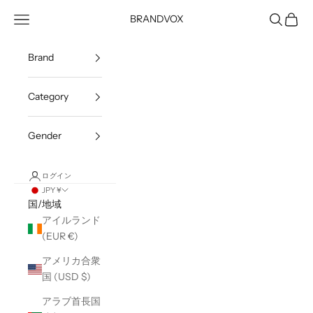
コンテンツへスキップ
メニューを開く
検索を開
カート
BRANDVOX
Brand
Category
Gender
ログイン
JPY ¥
国/地域
アイルランド
(EUR €)
アメリカ合衆
国 (USD $)
アラブ首長国