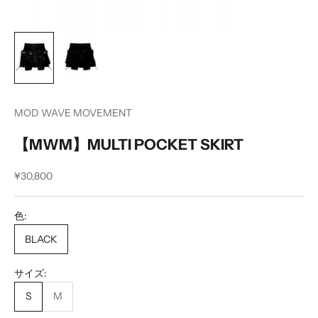
MOD WAVE MOVEMENT
【MWM】MULTI POCKET SKIRT
セール価格
¥30,800
色:
BLACK
サイズ:
S
M