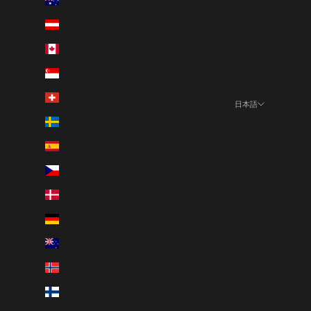
オーストラリア (AUD $)
オーストリア (EUR €)
カナダ (CAD $)
シンガポール (SGD $)
スイス (CHF CHF)
日本語
言語
スウェーデン (SEK kr)
日本語
スペイン (EUR €)
English
チェコ (CZK Kč)
한국어
デンマーク (DKK kr.)
ドイツ (EUR €)
ニュージーランド (NZD $)
ノルウェー (JPY ¥)
フィンランド (EUR €)