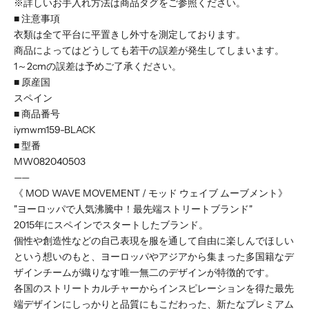
※詳しいお手入れ方法は商品タグをご参照ください。
■ 注意事項
衣類は全て平台に平置きし外寸を測定しております。
商品によってはどうしても若干の誤差が発生してしまいます。
1～2cmの誤差は予めご了承ください。
■ 原産国
スペイン
■ 商品番号
iymwm159-BLACK
■ 型番
MW082040503
——
《 MOD WAVE MOVEMENT / モッド ウェイブ ムーブメント》
"ヨーロッパで人気沸騰中！最先端ストリートブランド"
2015年にスペインでスタートしたブランド。
個性や創造性などの自己表現を服を通して自由に楽しんでほしい
という想いのもと、ヨーロッパやアジアから集まった多国籍なデ
ザインチームが織りなす唯一無二のデザインが特徴的です。
各国のストリートカルチャーからインスピレーションを得た最先
端デザインにしっかりと品質にもこだわった、新たなプレミアム