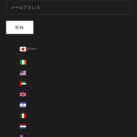
登録
JPY ¥
国/地域
アイルランド (EUR €)
アメリカ合衆国 (USD $)
アラブ首長国連邦 (AED د.إ)
イギリス (GBP £)
イスラエル (ILS ₪)
イタリア (EUR €)
オランダ (EUR €)