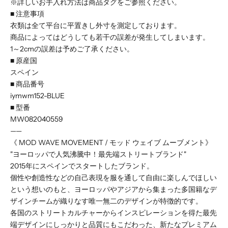
※詳しいお手入れ方法は商品タグをご参照ください。
■ 注意事項
衣類は全て平台に平置きし外寸を測定しております。
商品によってはどうしても若干の誤差が発生してしまいます。
1～2cmの誤差は予めご了承ください。
■ 原産国
スペイン
■ 商品番号
iymwm152-BLUE
■ 型番
MW082040559
——
《 MOD WAVE MOVEMENT / モッド ウェイブ ムーブメント》
"ヨーロッパで人気沸騰中！最先端ストリートブランド"
2015年にスペインでスタートしたブランド。
個性や創造性などの自己表現を服を通して自由に楽しんでほしい
という想いのもと、ヨーロッパやアジアから集まった多国籍なデ
ザインチームが織りなす唯一無二のデザインが特徴的です。
各国のストリートカルチャーからインスピレーションを得た最先
端デザインにしっかりと品質にもこだわった、新たなプレミアム