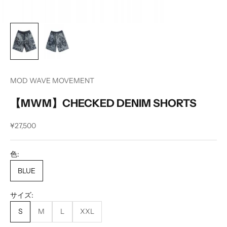
MOD WAVE MOVEMENT
【MWM】CHECKED DENIM SHORTS
セール価格
¥27,500
色:
BLUE
サイズ:
S
M
L
XXL