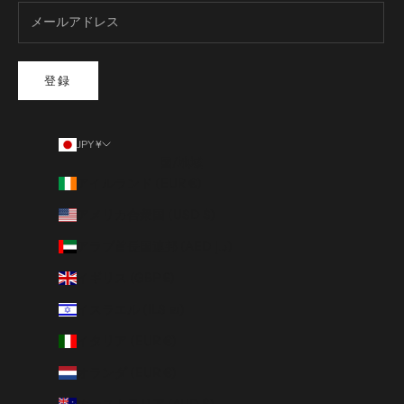
登録
JPY ¥
国/地域
アイルランド (EUR €)
アメリカ合衆国 (USD $)
アラブ首長国連邦 (AED د.إ)
イギリス (GBP £)
イスラエル (ILS ₪)
イタリア (EUR €)
オランダ (EUR €)