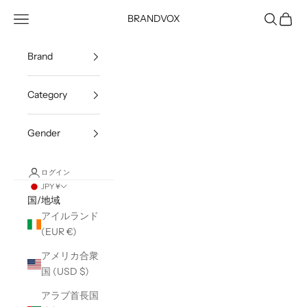
コンテンツへスキップ
メニューを開く
検索を開
カート
BRANDVOX
Brand
Category
Gender
ログイン
JPY ¥
国/地域
アイルランド
(EUR €)
アメリカ合衆
国 (USD $)
アラブ首長国