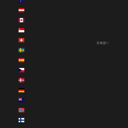
オーストラリア (AUD $)
オーストリア (EUR €)
カナダ (CAD $)
シンガポール (SGD $)
スイス (CHF CHF)
日本語
言語
スウェーデン (SEK kr)
日本語
スペイン (EUR €)
English
チェコ (CZK Kč)
한국어
デンマーク (DKK kr.)
ドイツ (EUR €)
ニュージーランド (NZD $)
ノルウェー (JPY ¥)
フィンランド (EUR €)