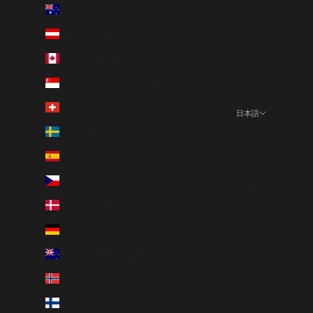
オーストラリア (AUD $)
オーストリア (EUR €)
カナダ (CAD $)
シンガポール (SGD $)
スイス (CHF CHF)
日本語
言語
スウェーデン (SEK kr)
日本語
スペイン (EUR €)
English
チェコ (CZK Kč)
한국어
デンマーク (DKK kr.)
ドイツ (EUR €)
ニュージーランド (NZD $)
ノルウェー (JPY ¥)
フィンランド (EUR €)