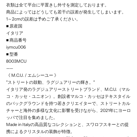
衣類は全て平台に平置きし外寸を測定しております。
商品によってはどうしても若干の誤差が発生してしまいます。
1～2cmの誤差は予めご了承ください。
■ 原産国
イタリア
■ 商品番号
iymcu006
■ 型番
8003MCU
——
《 M.C.U. / エムシーユー 》
"ストリートの鼓動、ラグジュアリーの輝き。"
イタリア発のラグジュアリーストリートブランド、M.C.U.（マル
コ・カッセ・ユニオン）。創設者マルコ・カッセはテキスタイル
のバックグラウンドを持つ若きクリエイターで、ストリートカル
チャーと海外の多様な文化に影響を受けながら、2021年にヨーロ
ッパで注目を集めました。
Made in Italyの高品質なコレクションと、スワロフスキーとの提
携によるクリスタルの装飾が特徴。