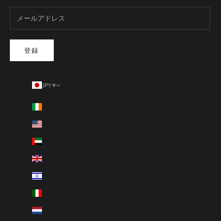
登録
JPY ¥
国/地域
アイルランド (EUR €)
アメリカ合衆国 (USD $)
アラブ首長国連邦 (AED د.إ)
イギリス (GBP £)
イスラエル (ILS ₪)
イタリア (EUR €)
オランダ (EUR €)