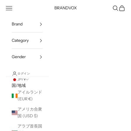
コンテンツへスキップ
メニューを開く
検索を開
カート
BRANDVOX
Brand
Category
Gender
ログイン
JPY ¥
国/地域
アイルランド
(EUR €)
アメリカ合衆
国 (USD $)
アラブ首長国