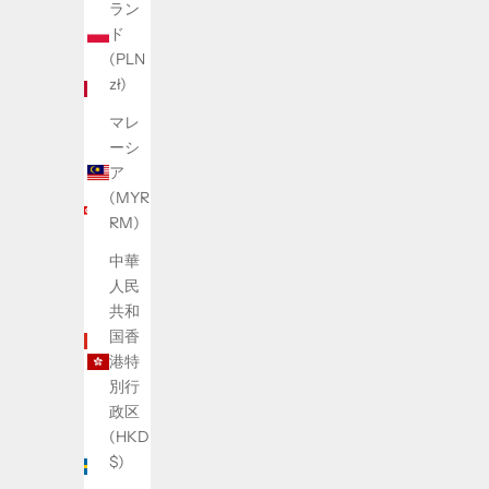
ラン
€)
ド
カナ
(PLN
ダ
zł)
(CAD
マレ
$)
ーシ
シン
ア
ガポ
(MYR
ール
RM)
(SGD
中華
$)
人民
スイ
共和
ス
国香
(CHF
港特
CHF)
別行
政区
スウ
(HKD
ェー
$)
デン