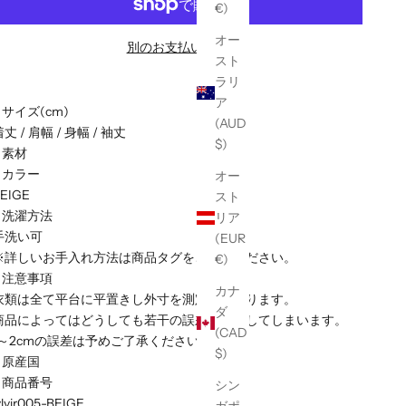
€)
オー
別のお支払い方法
スト
ラリ
ア
■ サイズ(cm)
(AUD
丈 / 肩幅 / 身幅 / 袖丈
$)
■ 素材
■ カラー
オー
EIGE
スト
■ 洗濯方法
リア
手洗い可
(EUR
※詳しいお手入れ方法は商品タグをご参照ください。
€)
■ 注意事項
カナ
衣類は全て平台に平置きし外寸を測定しております。
ダ
商品によってはどうしても若干の誤差が発生してしまいます。
(CAD
1～2cmの誤差は予めご了承ください。
$)
■ 原産国
■ 商品番号
シン
ylvir005-BEIGE