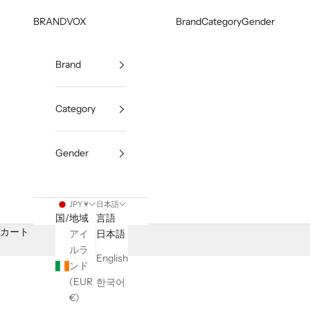
コンテンツへスキップ
BRANDVOX
Brand
Category
Gender
Brand
Category
Gender
JPY ¥
日本語
国/地域
言語
カート
アイ
日本語
ルラ
English
ンド
(EUR
한국어
€)