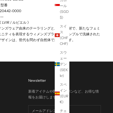
ガポ
■ 型番
ール
204.42-0000
(SGD
——
$)
 LVIR / ルビエル 》
スイ
メンズウェア由来のテーラリングと上質な素材で、新たなフェミ
ス
ニニティを表現するウィメンズブランド。シンプルで洗練された
(CHF
デザインは、世代を問わず自然体で楽しめます。
CHF)
スウ
ェー
デン
(SEK
kr)
Newsletter
スペ
イン
新着アイテムや限定クーポンなど、お得な情
(EUR
報をお届けします。
€)
チェ