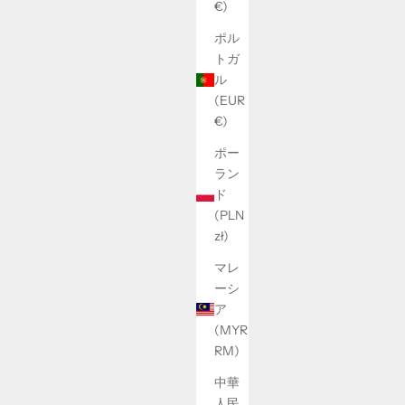
€)
ポル
トガ
ル
(EUR
€)
ポー
ラン
ド
(PLN
zł)
マレ
ーシ
ア
(MYR
RM)
中華
人民