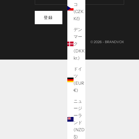
コ
(CZK
登録
Kč)
デン
マー
© 2026 - BRANDVOX
ク
(DKK
kr.)
ドイ
ツ
(EUR
€)
ニュ
ージ
ーラ
ンド
(NZD
$)