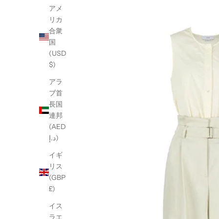
アメ
リカ
合衆
国
(USD
$)
アラ
ブ首
長国
連邦
(AED
د.إ)
イギ
リス
(GBP
£)
イス
ラエ