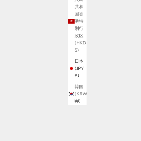
共和
国香
港特
別行
政区
(HKD
$)
日本
(JPY
¥)
韓国
(KRW
₩)