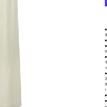
着
B
i