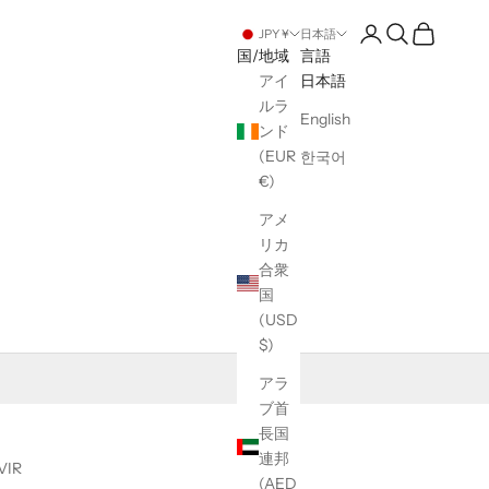
アカウントページ
検索を開く
カートを開
JPY ¥
日本語
国/地域
言語
アイ
日本語
ルラ
English
ンド
(EUR
한국어
€)
アメ
リカ
合衆
国
(USD
$)
アラ
ブ首
長国
連邦
VIR
(AED