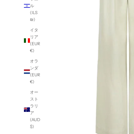
ル
(ILS
₪)
イタ
リア
(EUR
€)
オラ
ンダ
(EUR
€)
オー
スト
ラリ
ア
(AUD
$)