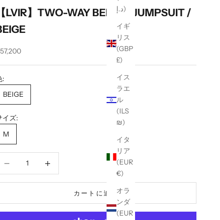
د.إ)
【LVIR】TWO-WAY BELTED JUMPSUIT /
イギ
BEIGE
リス
(GBP
セール価格
57,200
£)
イス
色:
ラエ
BEIGE
ル
(ILS
サイズ:
₪)
M
イタ
リア
数量を減らす
数量を減らす
(EUR
€)
オラ
カートに追加
ンダ
(EUR