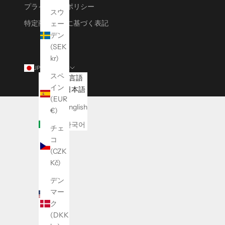
プライバシーポリシー
スウ
特定商取引法に基づく表記
ェー
デン
(SEK
kr)
JPY ¥
日本語
スペ
国/地
言語
イン
域
日本語
(EUR
アイ
English
€)
ルラ
ンド
한국어
チェ
(EUR
コ
€)
(CZK
Kč)
アメ
リカ
デン
合衆
マー
国
ク
(USD
(DKK
$)