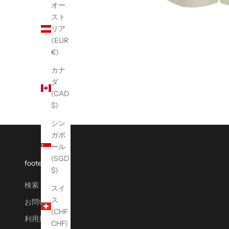
オー
スト
リア
(EUR
€)
カナ
ダ
(CAD
$)
シン
ガポ
ール
(SGD
footer menu
$)
検索
スイ
ス
お問い合わせ
(CHF
利用規約
CHF)