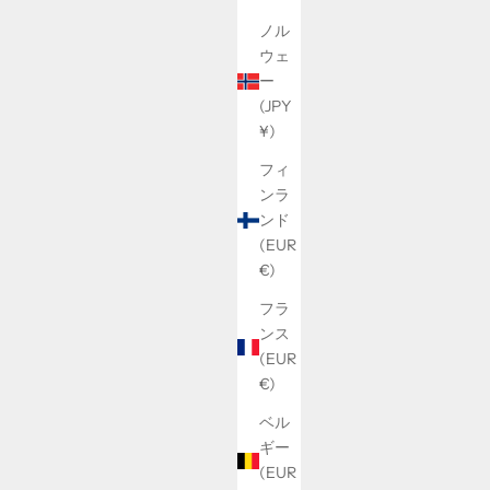
ノル
ウェ
ー
(JPY
¥)
フィ
ンラ
ンド
(EUR
€)
フラ
ンス
(EUR
€)
ベル
ギー
(EUR