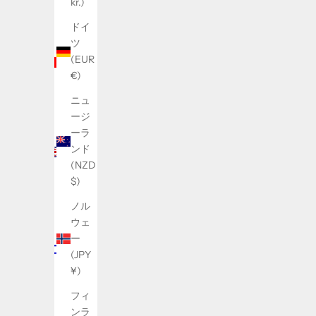
kr.)
アラ
ドイ
ブ首
ツ
長国
(EUR
連邦
€)
(AED
ニュ
د.إ)
ージ
イギ
ーラ
リス
ンド
(GBP
(NZD
£)
$)
イ
ノル
ス
ウェ
ラ
ー
エ
(JPY
ル
¥)
(ILS
フィ
₪)
ンラ