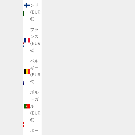
イタ
ンド
リア
(EUR
(EUR
€)
€)
フラ
オラ
ンス
ンダ
(EUR
(EUR
€)
€)
ベル
オー
ギー
スト
(EUR
ラリ
€)
ア
ポル
(AUD
トガ
$)
ル
オー
(EUR
スト
€)
リア
ポー
(EUR