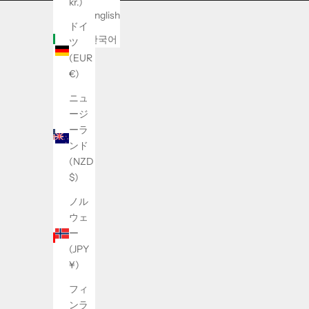
kr.)
アイ
English
ルラ
ドイ
ンド
한국어
ツ
(EUR
(EUR
€)
€)
アメ
ニュ
リカ
ージ
合衆
ーラ
国
ンド
(USD
(NZD
$)
$)
アラ
ノル
ブ首
ウェ
長国
ー
連邦
(JPY
(AED
¥)
د.إ)
フィ
イギ
ンラ