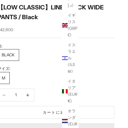
د.إ)
【LOW CLASSIC】LINEN TUCK WIDE
イギ
PANTS / Black
リス
(GBP
セール価格
42,900
£)
イス
色:
ラエ
BLACK
ル
(ILS
サイズ:
₪)
M
イタ
リア
数量を減らす
数量を減らす
(EUR
€)
オラ
カートに追加
ンダ
(EUR