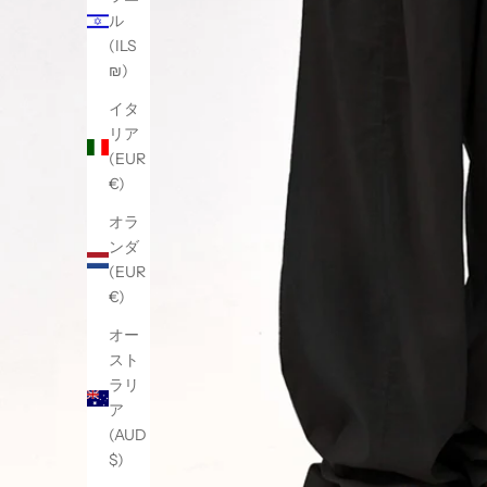
ル
(ILS
₪)
イタ
リア
(EUR
€)
オラ
ンダ
(EUR
€)
オー
スト
ラリ
ア
(AUD
$)