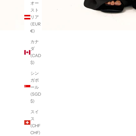
オー
スト
リア
(EUR
€)
カナ
ダ
(CAD
$)
シン
ガポ
ール
(SGD
$)
スイ
ス
(CHF
CHF)