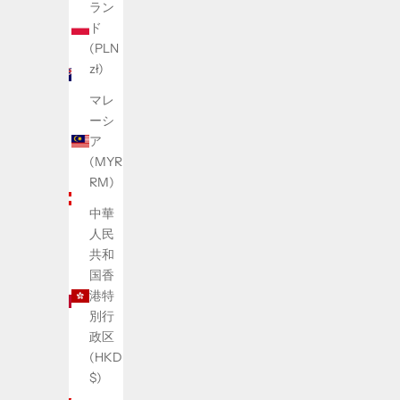
ラン
オー
ド
スト
(PLN
ラリ
zł)
ア
マレ
(AUD
ーシ
$)
ア
オー
(MYR
スト
RM)
リア
中華
(EUR
人民
€)
共和
カナ
国香
ダ
港特
(CAD
別行
$)
政区
(HKD
シン
$)
ガポ