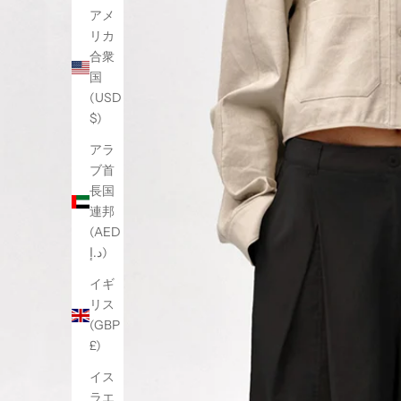
アメ
リカ
合衆
国
(USD
$)
アラ
ブ首
長国
連邦
(AED
د.إ)
イギ
リス
(GBP
£)
イス
ラエ