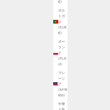
€)
ポル
トガ
ル
(EUR
€)
ポー
ラン
ド
(PLN
zł)
マレ
ーシ
ア
(MYR
RM)
中華
人民