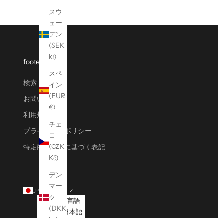
スウ
ェー
デン
(SEK
kr)
footer menu
スペ
検索
イン
(EUR
お問い合わせ
€)
利用規約
チェ
プライバシーポリシー
コ
(CZK
特定商取引法に基づく表記
Kč)
デン
マー
JPY ¥
日本語
ク
国/地
言語
(DKK
域
日本語