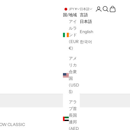
アカウントページ
検索を開く
カートを開
JPY ¥
日本語
国/地域
言語
アイ
日本語
ルラ
English
ンド
(EUR
한국어
€)
アメ
リカ
合衆
国
(USD
$)
アラ
ブ首
長国
連邦
OW CLASSIC
(AED