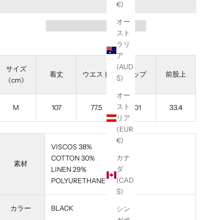
€)
オー
スト
ラリ
ア
(AUD
サイズ
着丈
ウエスト
ヒップ
前股上
$)
(cm)
オー
スト
M
107
77.5
101
33.4
リア
(EUR
€)
VISCOS 38%
カナ
COTTON 30%
素材
ダ
LINEN 29%
(CAD
POLYURETHANE 3%
$)
カラー
BLACK
シン