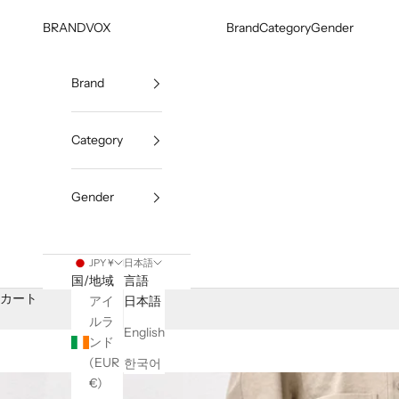
コンテンツへスキップ
BRANDVOX
Brand
Category
Gender
Brand
Category
Gender
JPY ¥
日本語
国/地域
言語
カート
アイ
日本語
ルラ
English
ンド
(EUR
한국어
€)