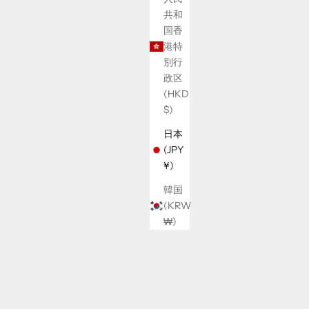
共和
国香
港特
別行
政区
(HKD
$)
日本
(JPY
¥)
韓国
(KRW
₩)