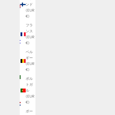
リス
ンド
(GBP
(EUR
£)
€)
イ
フラ
ス
ンス
ラ
(EUR
エ
€)
ル
ベル
(ILS
ギー
₪)
(EUR
イタ
€)
リア
ポル
(EUR
トガ
€)
ル
オラ
(EUR
ンダ
€)
(EUR
ポー
€)