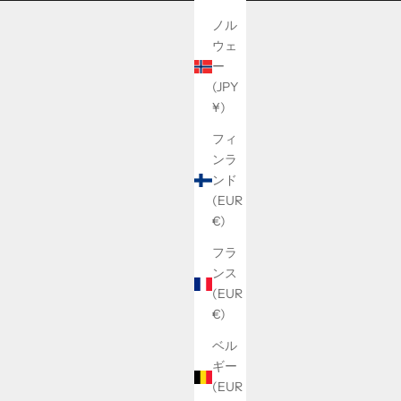
ノル
ウェ
ー
(JPY
¥)
フィ
ンラ
ンド
(EUR
€)
フラ
ンス
(EUR
€)
ベル
ギー
(EUR