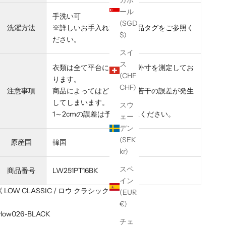
ガポ
ール
手洗い可
(SGD
洗濯方法
※詳しいお手入れ方法は商品タグをご参照く
$)
ださい。
スイ
ス
衣類は全て平台に平置きし外寸を測定してお
(CHF
ります。
CHF)
注意事項
商品によってはどうしても若干の誤差が発生
してしまいます。
スウ
1～2cmの誤差は予めご了承ください。
ェー
デン
(SEK
原産国
韓国
kr)
スペ
商品番号
LW251PT16BK
イン
《 LOW CLASSIC / ロウ クラシック 》
(EUR
€)
ylow026-BLACK
チェ