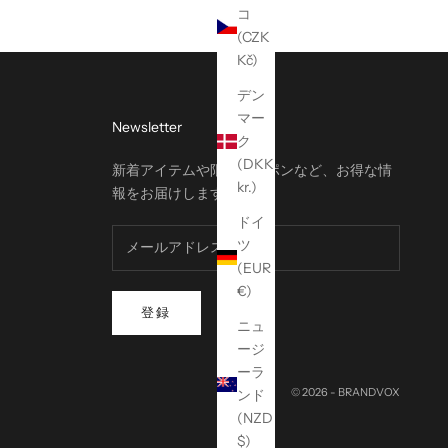
コ
(CZK
Kč)
デン
マー
Newsletter
ク
(DKK
新着アイテムや限定クーポンなど、お得な情
kr.)
報をお届けします。
ドイ
ツ
(EUR
€)
登録
ニュ
ージ
ーラ
© 2026 - BRANDVOX
ンド
(NZD
$)