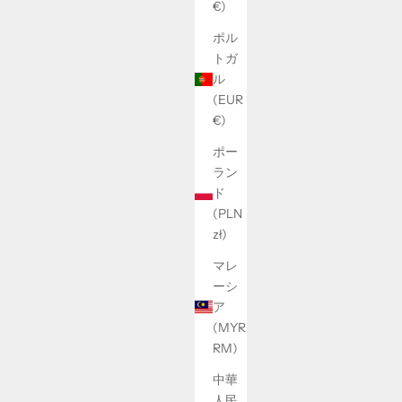
€)
ポル
トガ
ル
(EUR
€)
ポー
ラン
ド
(PLN
zł)
マレ
ーシ
ア
(MYR
RM)
中華
人民