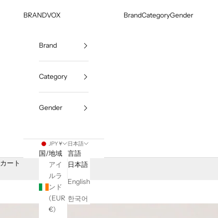
コンテンツへスキップ
BRANDVOX
Brand
Category
Gender
Brand
Category
Gender
JPY ¥
日本語
国/地域
言語
カート
アイ
日本語
ルラ
English
ンド
(EUR
한국어
€)