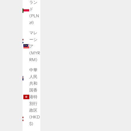
イタ
ラン
リア
ド
(EUR
(PLN
€)
zł)
オラ
マレ
ンダ
ーシ
(EUR
ア
€)
(MYR
RM)
オー
スト
中華
ラリ
人民
ア
共和
(AUD
国香
$)
港特
別行
オー
政区
スト
(HKD
リア
$)
(EUR