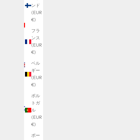
ンド
アラ
(EUR
ブ首
€)
長国
連邦
フラ
(AED
ンス
د.إ)
(EUR
€)
イギ
リス
ベル
(GBP
ギー
£)
(EUR
€)
イ
ス
ポル
ラ
トガ
エ
ル
ル
(EUR
(ILS
€)
₪)
ポー