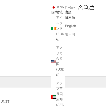
アカウントページ
検索を開く
カートを開
JPY ¥
日本語
国/地域
言語
アイ
日本語
ルラ
English
ンド
(EUR
한국어
€)
アメ
リカ
合衆
国
(USD
$)
アラ
ブ首
長国
連邦
DUNST
(AED