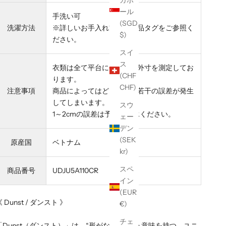
ガポ
ール
手洗い可
(SGD
洗濯方法
※詳しいお手入れ方法は商品タグをご参照く
$)
ださい。
スイ
ス
衣類は全て平台に平置きし外寸を測定してお
(CHF
ります。
CHF)
注意事項
商品によってはどうしても若干の誤差が発生
してしまいます。
スウ
1～2cmの誤差は予めご了承ください。
ェー
デン
(SEK
原産国
ベトナム
kr)
スペ
商品番号
UDJU5A110CR
イン
(EUR
 Dunst / ダンスト 》
€)
チェ
「Dunst（ダンスト）」は、“形がない”という意味を持つ、ユニ