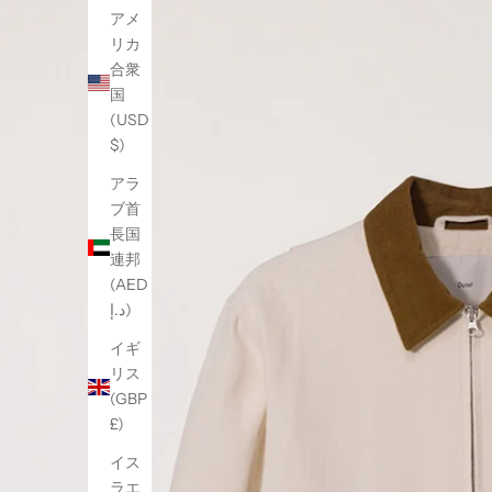
アメ
リカ
合衆
国
(USD
$)
アラ
ブ首
長国
連邦
(AED
د.إ)
イギ
リス
(GBP
£)
イス
ラエ