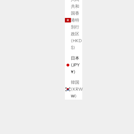
共和
国香
港特
別行
政区
(HKD
$)
日本
(JPY
¥)
韓国
(KRW
₩)