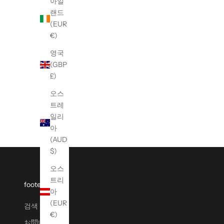
아일
랜드
(EUR
€)
영국
(GBP
£)
【W/STUDIO】PAC-MAN SPORTS T-Shirt
【W/STUDI
오스
할인 가격
¥31,900
트레
일리
아
(AUD
$)
오스
트리
footer menu
아
(EUR
검색
€)
お問い合わせ