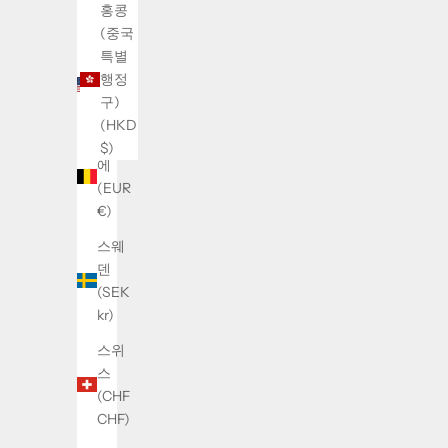
(MYR
홍콩
RM)
(중국
특별
미국
행정
(USD
구)
$)
(HKD
벨기
$)
에
(EUR
€)
스웨
덴
(SEK
kr)
스위
스
(CHF
CHF)