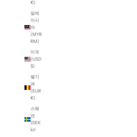
€)
말레
이시
【W/STUDIO】PAC-MAN GAME
【W/S
아
MACHINE T-Shirt
(MYR
RM)
할인 가격
¥31,900
미국
(USD
$)
벨기
에
(EUR
€)
스웨
덴
(SEK
kr)