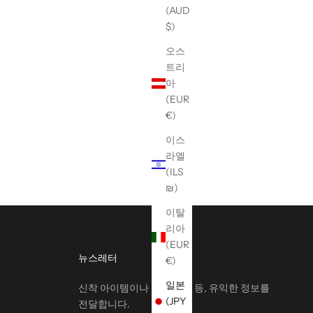
(AUD
$)
오스
트리
아
(EUR
€)
GHOSTS T-
【W/STUDIO】PAC-MAN YELLOW
GHOST T-Shirt
이스
할인 가격
¥31,900
라엘
(ILS
₪)
이탈
리아
(EUR
뉴스레터
€)
일본
신착 아이템이나 한정 쿠폰 등, 유익한 정보를
(JPY
전달합니다.