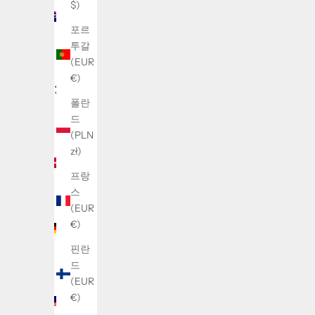
$)
랜드
(NZD
포르
$)
투갈
(EUR
대한
€)
민국
(KRW
폴란
₩)
드
(PLN
덴마
zł)
크
(DKK
프랑
kr.)
스
(EUR
독일
€)
(EUR
€)
핀란
드
말레
(EUR
이시
€)
아