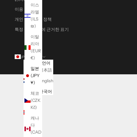
이스
이용 약관
라엘
(ILS
개인 정보 보호 정책
₪)
특정 상거래법에 근거한 표기
이탈
리아
(EUR
JPY ¥
한국어
€)
국가
언어
일본
네덜
日本語
(JPY
란드
English
¥)
(EUR
€)
한국어
체코
(CZK
노르
Kč)
웨이
(JPY
캐나
¥)
다
(CAD
뉴질