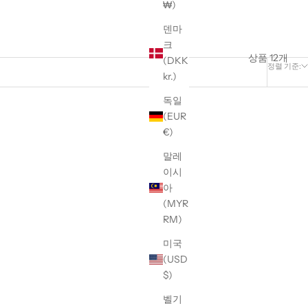
₩)
덴마
크
상품 12개
(DKK
정렬 기준:
kr.)
독일
(EUR
€)
말레
이시
아
(MYR
RM)
미국
(USD
$)
벨기