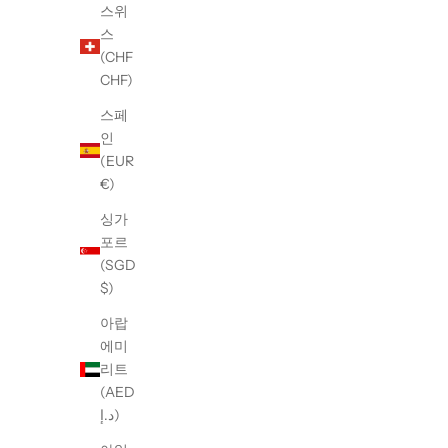
스위
스
(CHF
CHF)
스페
【W/STUDIO】PAC-MAN MONO BLACK
【W/STUD
인
1980 T-Shirt
(EUR
할인 가격
¥31,900
€)
싱가
포르
(SGD
$)
아랍
에미
리트
(AED
د.إ)