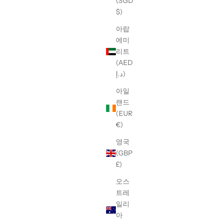
(SGD
$)
아랍
에미
리트
 GHOST T-
【W/STUDIO】PAC-MAN SKETCH T-Shirt
(AED
د.إ)
할인 가격
¥31,900
아일
랜드
(EUR
€)
영국
(GBP
£)
오스
트레
일리
아