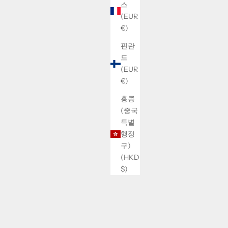
스
(EUR
€)
핀란
드
(EUR
€)
홍콩
(중국
특별
행정
구)
(HKD
$)