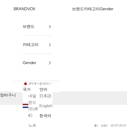
내용으로 건너뛰기
BRANDVOX
브랜드
카테고리
Gender
브랜드
카테고리
Gender
JPY ¥
한국어
국가
언어
장바구니
네덜
日本語
란드
English
(EUR
€)
한국어
노르
홈
상점
W/STUDIO