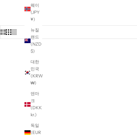
웨이
(JPY
¥)
뉴질
랜드
(NZD
$)
대한
민국
(KRW
₩)
덴마
크
(DKK
kr.)
독일
(EUR