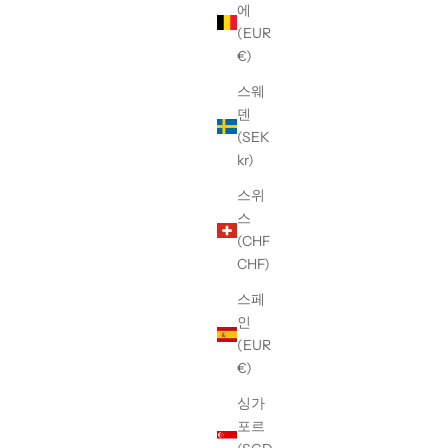
에
(EUR
€)
 T-Shirt
【W/STUDIO】PAC-MAN HAPPY BDAY T-
스웨
Shirt
덴
할인 가격
(SEK
¥31,900
kr)
스위
스
(CHF
CHF)
스페
인
(EUR
€)
싱가
포르