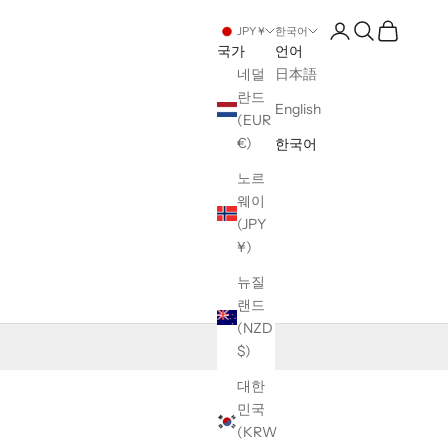
계정 페이지 열기
검색 열기
장바구니 
JPY ¥
한국어
국가
언어
네덜
日本語
란드
English
(EUR
€)
한국어
노르
웨이
(JPY
¥)
뉴질
랜드
(NZD
$)
대한
민국
(KRW