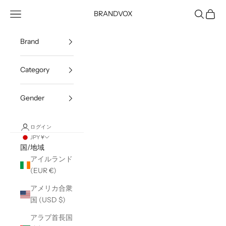
コンテンツへスキップ
メニューを開く
検索を開
カート
BRANDVOX
Brand
Category
Gender
ログイン
JPY ¥
国/地域
アイルランド
(EUR €)
アメリカ合衆
国 (USD $)
アラブ首長国