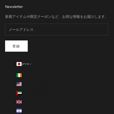
Newsletter
新着アイテムや限定クーポンなど、お得な情報をお届けします。
登録
JPY ¥
国/地域
アイルランド (EUR €)
アメリカ合衆国 (USD $)
アラブ首長国連邦 (AED د.إ)
イギリス (GBP £)
イスラエル (ILS ₪)