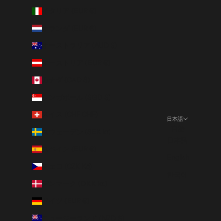
イタリア (EUR €)
オランダ (EUR €)
オーストラリア (AUD $)
オーストリア (EUR €)
カナダ (CAD $)
シンガポール (SGD $)
スイス (CHF CHF)
日本語
言語
スウェーデン (SEK kr)
日本語
スペイン (EUR €)
English
チェコ (CZK Kč)
한국어
デンマーク (DKK kr.)
ドイツ (EUR €)
ニュージーランド (NZD $)