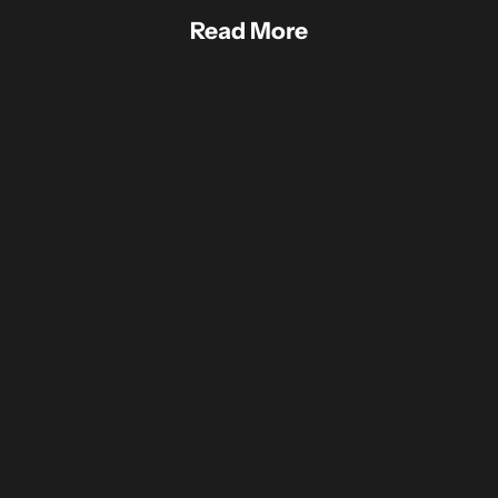
Read More
都会的で遊び心あるグラフィックが光る、チェック
【2025年