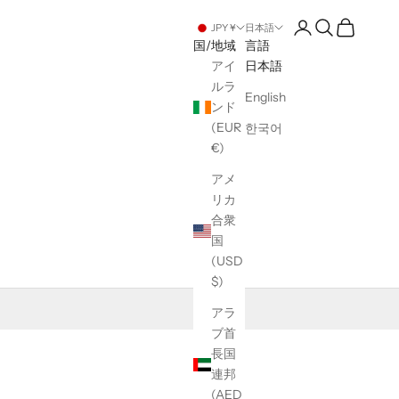
アカウントページ
検索を開く
カートを開
JPY ¥
日本語
国/地域
言語
アイ
日本語
ルラ
English
ンド
(EUR
한국어
€)
アメ
リカ
合衆
国
(USD
$)
アラ
ブ首
長国
連邦
(AED