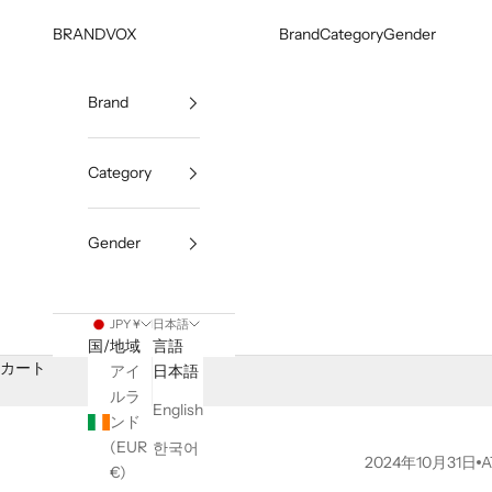
コンテンツへスキップ
BRANDVOX
Brand
Category
Gender
Brand
Category
Gender
JPY ¥
日本語
国/地域
言語
カート
アイ
日本語
ルラ
English
ンド
(EUR
한국어
2024年10月31日
A
€)