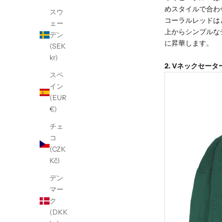
めスタイルで合わ
スウ
コーラルレッドは
ェー
上からシンプルな
デン
に昇華します。
(SEK
kr)
2.
Vネックセーター 
スペ
イン
(EUR
€)
チェ
コ
(CZK
Kč)
デン
マー
ク
(DKK