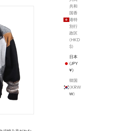
共和
国香
港特
別行
政区
(HKD
$)
日本
(JPY
¥)
韓国
(KRW
₩)
クで編み方がかな