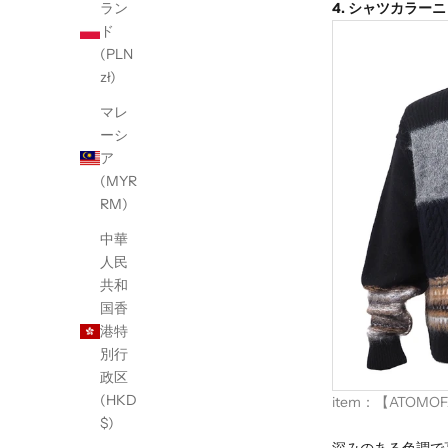
4.
シャツカラーニッ
ラン
ド
(PLN
zł)
マレ
ーシ
ア
(MYR
RM)
中華
人民
共和
国香
港特
別行
政区
(HKD
item：
【ATOMOFAC
$)
深みのある色調で