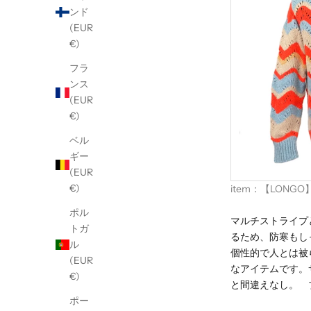
ンド
(EUR
€)
フラ
ンス
(EUR
€)
ベル
ギー
(EUR
€)
item：
【LONGO】
ポル
マルチストライプ
トガ
るため、防寒もし
ル
個性的で人とは被
(EUR
なアイテムです。
€)
と間違えなし。 
ポー