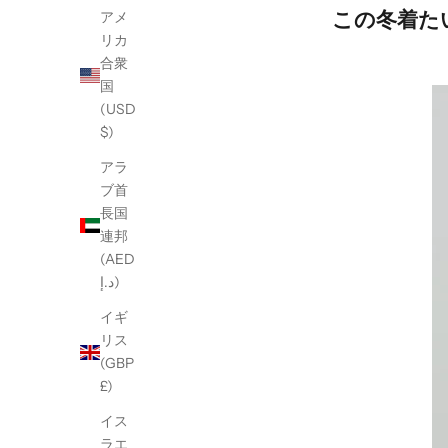
この冬着た
アメ
リカ
合衆
国
(USD
$)
アラ
ブ首
長国
連邦
(AED
د.إ)
イギ
リス
(GBP
£)
イス
ラエ