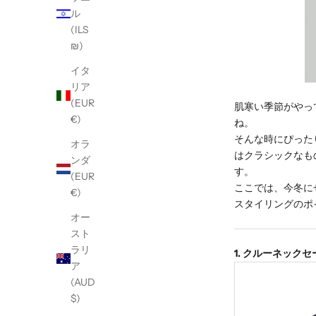
ル
(ILS
₪)
イタ
リア
(EUR
肌寒い季節がやっ
€)
ね。
そんな時にぴった
オラ
はクラシックなも
ンダ
す。
(EUR
ここでは、今冬に
€)
スタイリングのポ
オー
スト
ラリ
1. クルーネックセー
ア
(AUD
$)