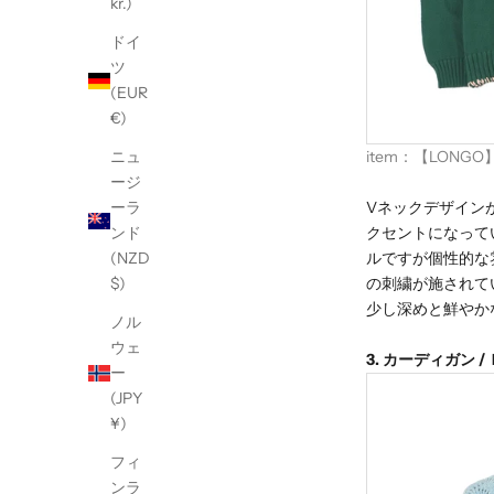
kr.)
ドイ
ツ
(EUR
€)
item：
【LONGO】
ニュ
ージ
Vネックデザイン
ーラ
クセントになって
ンド
ルですが個性的な
(NZD
の刺繍が施されて
$)
少し深めと鮮やか
ノル
ウェ
3.
カーディガン /
ー
(JPY
¥)
フィ
ンラ