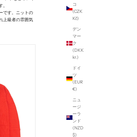
コ
す。
(CZK
ーです。ニットの
Kč)
れ上級者の雰囲気
デン
マー
ク
(DKK
kr.)
ドイ
ツ
(EUR
€)
ニュ
ージ
ーラ
ンド
(NZD
$)