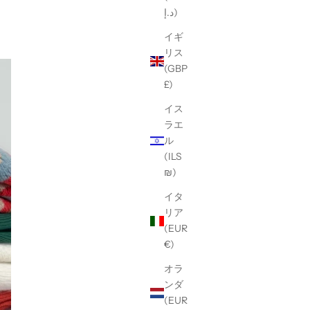
د.إ)
イギ
リス
(GBP
£)
イス
ラエ
ル
(ILS
₪)
イタ
リア
(EUR
€)
オラ
ンダ
(EUR