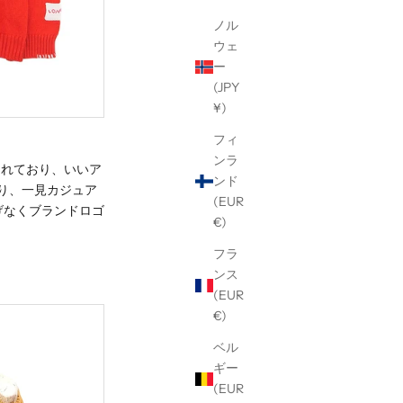
ノル
ウェ
ー
(JPY
¥)
フィ
ンラ
されており、いいア
ンド
り、一見カジュア
(EUR
げなくブランドロゴ
€)
フラ
ンス
(EUR
€)
ベル
ギー
(EUR