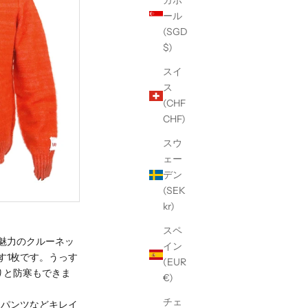
ガポ
ール
(SGD
$)
スイ
ス
(CHF
CHF)
スウ
ェー
デン
(SEK
kr)
スペ
魅力のクルーネッ
イン
す1枚です。うっす
(EUR
りと防寒もできま
€)
チェ
スパンツなどキレイ