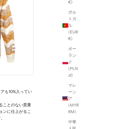
€)
ポル
トガ
ル
(EUR
€)
ポー
ラン
ド
(PLN
zł)
マレ
アも10%入ってい
ーシ
ア
ることのない貴重
(MYR
ョンに仕上がるこ
RM)
す。
中華
人民