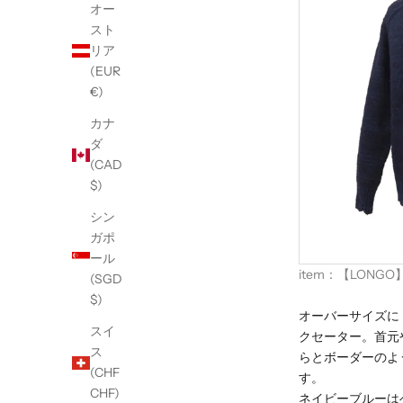
オー
スト
リア
(EUR
€)
カナ
ダ
(CAD
$)
シン
ガポ
ール
item：
【LONGO】D
(SGD
$)
オーバーサイズに
スイ
クセーター。首元
ス
らとボーダーのよ
(CHF
す。
CHF)
ネイビーブルーは