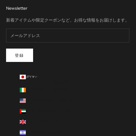
Newsletter
新着アイテムや限定クーポンなど、お得な情報をお届けします。
登録
JPY ¥
国/地域
アイルランド (EUR €)
アメリカ合衆国 (USD $)
アラブ首長国連邦 (AED د.إ)
イギリス (GBP £)
イスラエル (ILS ₪)