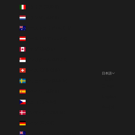
イタリア (EUR €)
オランダ (EUR €)
オーストラリア (AUD $)
オーストリア (EUR €)
カナダ (CAD $)
シンガポール (SGD $)
スイス (CHF CHF)
日本語
言語
スウェーデン (SEK kr)
日本語
スペイン (EUR €)
English
チェコ (CZK Kč)
한국어
デンマーク (DKK kr.)
ドイツ (EUR €)
ニュージーランド (NZD $)