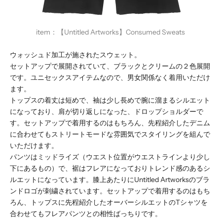
item：
【Untitled Artworks】Consumed Sweats
ウォッシュド加工が施されたスウェット。
セットアップで展開されていて、ブラックとクリームの２色展開
です。ユニセックスアイテムなので、男女関係なく着用いただけ
ます。
トップスの着丈は短めで、袖は少し長めで腕に溜まるシルエット
になっており、肩が切り返しになった、ドロップショルダーで
す。セットアップで着用するのはもちろん、先程紹介したデニム
に合わせてもストリートモードな雰囲気でスタイリングを組んで
いただけます。
パンツはミッドライズ（ウエスト位置がウエストラインより少し
下にあるもの）で、裾はフレアになっておりトレンド感のあるシ
ルエットになっています。膝上あたりにUntitled Artworksのブラ
ンドロゴが刺繍されています。セットアップで着用するのはもち
ろん、トップスに先程紹介したオーバーシルエットのTシャツを
合わせてもフレアパンツとの相性ばっちりです。