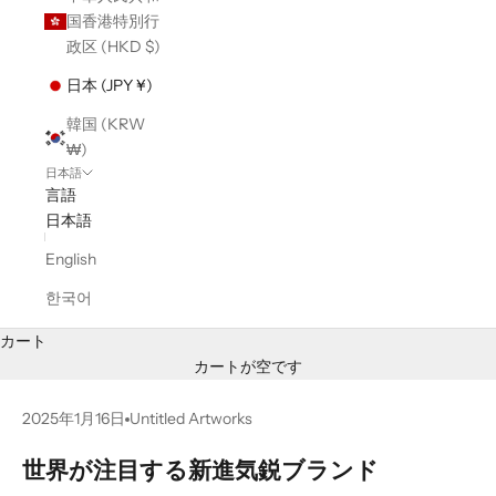
国香港特別行
政区 (HKD $)
日本 (JPY ¥)
韓国 (KRW
₩)
日本語
言語
日本語
English
한국어
カート
カートが空です
2025年1月16日
Untitled Artworks
世界が注目する新進気鋭ブランド