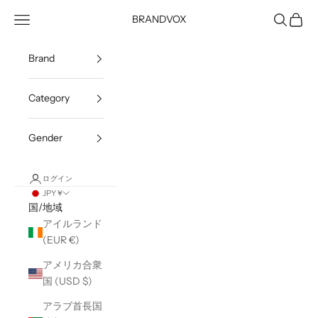
コンテンツへスキップ
メニューを開く
検索を開
カート
BRANDVOX
Brand
Category
Gender
ログイン
JPY ¥
国/地域
アイルランド
(EUR €)
アメリカ合衆
国 (USD $)
アラブ首長国