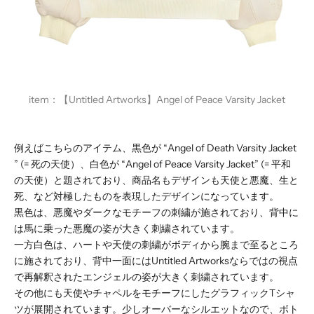
item：
【
Untitled Artworks】Angel of Peace Varsity Jacket
例えばこちらのアイテム、黒色が “Angel of Death Varsity Jacket
” (= 死の天使）、白色が “Angel of Peace Varsity Jacket” (= 平和
の天使）と題されており、商品名もデザインも天使と悪魔、生と
死、など対極したものを表現したデザインになっています。
黒色は、悪魔やダークなモチーフの刺繍が施されており、背中に
は馬に乗った悪魔の姿が大きく刺繍されています。
一方白色は、ハートや天使の刺繍がボディから腕まで至るところ
に施されており、背中一面にはUntitled Artworksならではの視点
で再解釈されたエンジェルの姿が大きく刺繍されています。
その他にも天使やチャペルをモチーフにしたグラフィックTシャ
ツが展開されています。少しオーバーなシルエットなので、ボト