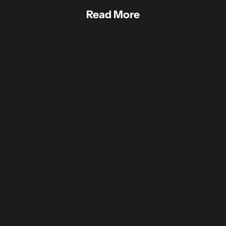
Read More
都会的で遊び心あるグラフィックが光る、チェック
【2025年