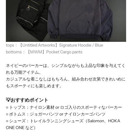
tops：
【Untitled Artworks】Signature Hoodie / Blue
bottoms：
【MWM】Pocket Cargo pants
ネイビーのパーカーは、シンプルながらも上品な印象を与えてく
れる万能アイテム。
カジュアルな着こなしはもちろん、組み合わせ次第できれいめに
もスポーティにも楽しめます。
💡おすすめポイント
○
トップス：ナイロン素材 or ロゴ入りのスポーティなパーカー
○
ボトムス：ジョガーパンツ or ナイロンカーゴパンツ
○
シューズ：トレイルランニングシューズ（Salomon、HOKA
ONE ONE など）