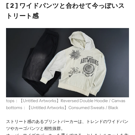
[ 2 ] ワイドパンツと合わせて今っぽいス
トリート感
tops：
【Untitled Artworks】Reversed Double Hoodie / Canvas
bottoms：
【Untitled Artworks】Consumed Sweats / Black
ストリート感のあるプリントパーカーは、トレンドのワイドパン
ツやカーゴパンツと相性抜群。