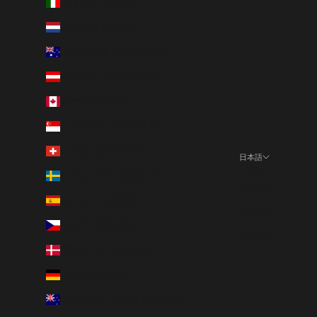
イタリア (EUR €)
オランダ (EUR €)
オーストラリア (AUD $)
オーストリア (EUR €)
カナダ (CAD $)
シンガポール (SGD $)
スイス (CHF CHF)
日本語
言語
スウェーデン (SEK kr)
日本語
スペイン (EUR €)
English
チェコ (CZK Kč)
한국어
デンマーク (DKK kr.)
ドイツ (EUR €)
ニュージーランド (NZD $)