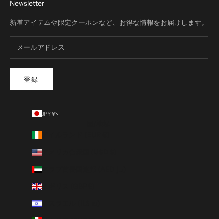
Newsletter
新着アイテムや限定クーポンなど、お得な情報をお届けします。
登録
JPY ¥
国/地域
アイルランド (EUR €)
アメリカ合衆国 (USD $)
アラブ首長国連邦 (AED د.إ)
イギリス (GBP £)
イスラエル (ILS ₪)