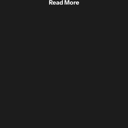
Read More
都会的で遊び心あるグラフィックが光る、チェック
【2025年
パターンセットアップ
ー、機能