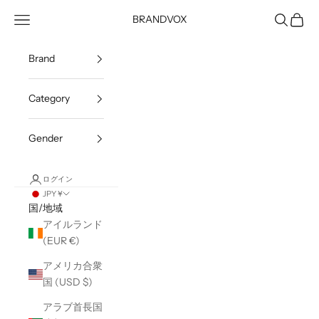
コンテンツへスキップ
メニューを開く
検索を開
カート
BRANDVOX
Brand
Category
Gender
ログイン
JPY ¥
国/地域
アイルランド
(EUR €)
アメリカ合衆
国 (USD $)
アラブ首長国